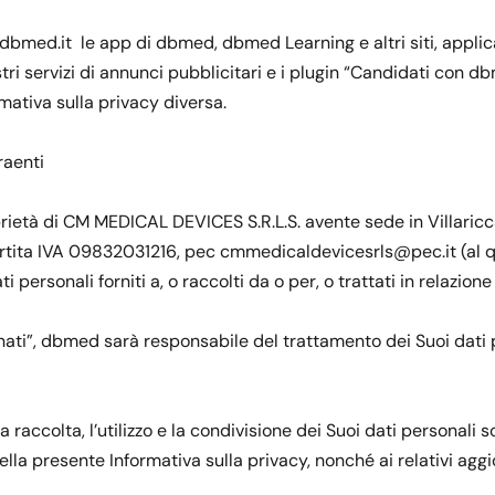
 dbmed.it le app di dbmed, dbmed Learning e altri siti, applic
 i nostri servizi di annunci pubblicitari e i plugin “Candidati co
rmativa sulla privacy diversa.
raenti
rietà di CM MEDICAL DEVICES S.R.L.S. avente sede in Villaricca 
rtita IVA 09832031216, pec cmmedicaldevicesrls@pec.it (al qua
ersonali forniti a, o raccolti da o per, o trattati in relazione a
ati”, dbmed sarà responsabile del trattamento dei Suoi dati pers
, la raccolta, l’utilizzo e la condivisione dei Suoi dati personal
nella presente Informativa sulla privacy, nonché ai relativi agg