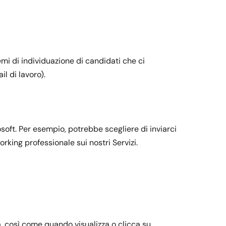
temi di individuazione di candidati che ci
il di lavoro).
crosoft. Per esempio, potrebbe scegliere di inviarci
orking professionale sui nostri Servizi.
rma, così come quando visualizza o clicca su